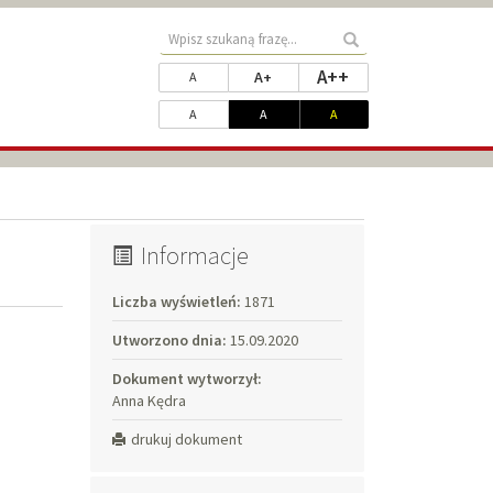
Wyszukaj
Wyszukaj
treści
Zmień
rozmiar najwięks
A++
rozmiar powiększony
rozmiar standardowy
A+
w
A
rozmiar
serwisie
Dopasuj
kontrast standardowy
kontrast biały na czarnym
kontrast żółty na czarnym
A
A
A
czcionki
kontrast
Informacje
Liczba wyświetleń:
1871
Utworzono dnia:
15.09.2020
Dokument wytworzył:
Anna Kędra
drukuj dokument