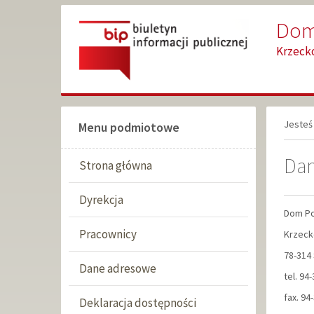
Przejdź
Przejdź
Dom
do
do
głównej
wyszukiwarki
Krzecko
treści
Jesteś 
Menu podmiotowe
Dan
Strona główna
Dyrekcja
Dom Po
Pracownicy
Krzeck
78-314
Dane adresowe
tel. 94
fax. 94
Deklaracja dostępności