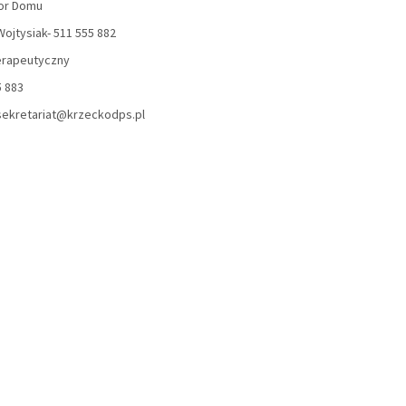
or Domu
ojtysiak- 511 555 882
terapeutyczny
5 883
 sekretariat@krzeckodps.pl