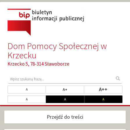
Przejdź
Przejdź
do
do
głównej
wyszukiwarki
treści
Dom Pomocy Społecznej w
Krzecku
Krzecko 5, 78-314 Sławoborze
Wyszukaj
Wyszu
treści
w
Zmień
rozmiar na
A++
rozmiar powiększony
rozmiar standardowy
A+
A
serwisie
rozmiar
Dopasuj
kontrast standardowy
kontrast biały na czarnym
kontrast żółty n
A
A
A
czcionki
kontrast
Przejdź do treści