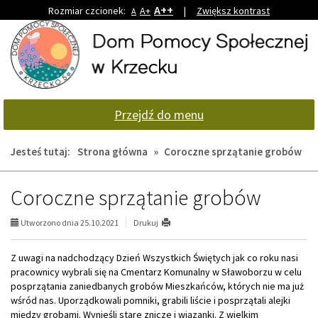
A++
Rozmiar czcionek:
A+
|
Zwiększ kontrast
A
Przejdź
Przejdź
do
do
głównej
wyszukiwarki
treści
Przejdź do menu
Jesteś tutaj:
Strona główna
»
Coroczne sprzątanie grobów
Coroczne sprzątanie grobów
Utworzono dnia 25.10.2021
Drukuj
Z uwagi na nadchodzący Dzień Wszystkich Świętych jak co roku nasi
pracownicy wybrali się na Cmentarz Komunalny w Sławoborzu w celu
posprzątania zaniedbanych grobów Mieszkańców, których nie ma już
wśród nas. Uporządkowali pomniki, grabili liście i posprzątali alejki
między grobami. Wynieśli stare znicze i wiązanki. Z wielkim