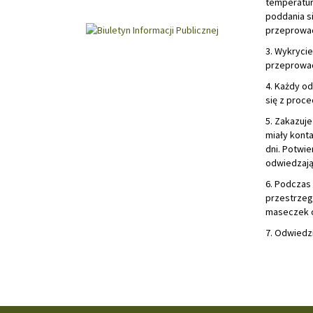
temperatur
poddania s
przeprowad
3. Wykryci
przeprowad
4. Każdy o
się z proc
5. Zakazuj
miały konta
dni. Potwi
odwiedzaj
6. Podczas
przestrzeg
maseczek o
7. Odwiedz