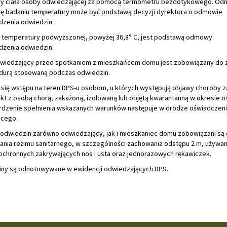
y ciała osoby odwiedzającej za pomocą termometru bezdotykowego. O
ię badaniu temperatury może być podstawą decyzji dyrektora o odmowie
zenia odwiedzin.
e temperatury podwyższonej, powyżej 36,8° C, jest podstawą odmowy
zenia odwiedzin.
dwiedzający przed spotkaniem z mieszkańcem domu jest zobowiązany do 
edurą stosowaną podczas odwiedzin.
e się wstępu na teren DPS-u osobom, u których występują objawy choroby z
kt z osobą chorą, zakażoną, izolowaną lub objętą kwarantanną w okresie o
erdzenie spełnienia wskazanych warunków następuje w drodze oświadczen
ącego.
 odwiedzin zarówno odwiedzający, jak i mieszkaniec domu zobowiązani są
ania reżimu sanitarnego, w szczególności zachowania odstępu 2 m, używan
chronnych zakrywających nos i usta oraz jednorazowych rękawiczek.
iny są odnotowywane w ewidencji odwiedzających DPS.