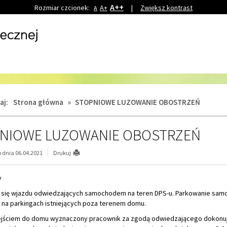
A++
Rozmiar czcionek:
A+
|
Zwiększ kontrast
A
aj:
Strona główna
»
STOPNIOWE LUZOWANIE OBOSTRZEŃ
NIOWE LUZOWANIE OBOSTRZEŃ
dnia 06.04.2021
Drukuj
y
e się wjazdu odwiedzających samochodem na teren DPS-u. Parkowanie sa
 na parkingach istniejących poza terenem domu.
ejściem do domu wyznaczony pracownik za zgodą odwiedzającego dokonu