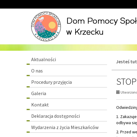
Przejdź
Przejdź
do
do
głównej
wyszukiwarki
treści
Menu
Aktualności
Jesteś tut
główne
O nas
STOP
Procedury przyjęcia
Utworzono 
Galeria
Kontakt
Odwiedzin
Deklaracja dostępności
1. Zakazuj
odbywa się
Wydarzenia z życia Mieszkańców
2. Przed w