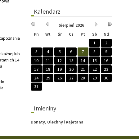
dmowa
Kalendarz
Rok
Miesiąc
Miesiąc
Rok
Sierpień
2026
wcześniej
wcześniej
później
później
Pn
Wt
Śr
Cz
Pt
Sb
Nd
zapoznania
1
2
3
4
5
6
7
8
9
akaźnej lub
statnich 14
10
11
12
13
14
15
16
ia
17
18
19
20
21
22
23
24
25
26
27
28
29
30
 do
31
ia
Imieniny
Donaty
,
Olechny
i
Kajetana