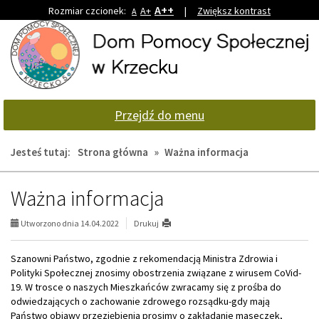
A++
Rozmiar czcionek:
A+
|
Zwiększ kontrast
A
Przejdź
Przejdź
do
do
głównej
wyszukiwarki
treści
Przejdź do menu
Jesteś tutaj:
Strona główna
»
Ważna informacja
Ważna informacja
Utworzono dnia 14.04.2022
Drukuj
Szanowni Państwo, zgodnie z rekomendacją Ministra Zdrowia i
Polityki Społecznej znosimy obostrzenia związane z wirusem CoVid-
19. W trosce o naszych Mieszkańców zwracamy się z prośba do
odwiedzających o zachowanie zdrowego rozsądku-gdy mają
Państwo objawy przeziębienia prosimy o zakładanie maseczek,