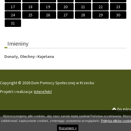
17
18
19
20
21
22
23
24
25
26
27
28
29
30
31
Imieniny
Donaty
,
Olechny
i
Kajetana
Copyright © 2026 Dom Pomocy Społecznej w Krzecku
Projekt i realizacja:
Interefekt
Do góry
Wykorzystujemy pliki cookies, aby nasz serwis lepiej spełniał Państwa oczekiwania. Możn
zablokować zapisywanie cookies, zmieniając ustawienia przeglądarki.
Polityka plików cooki
Rozumiem ×